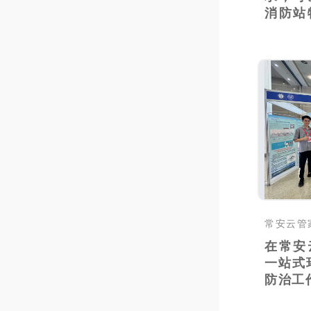
消防站
设..
在常安
一站式
防治工