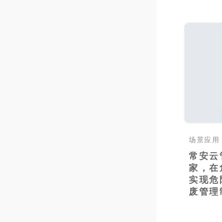
场景应用
常安云
家，在
实现危
废管理
范..