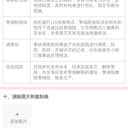
事故处理组
清除伤者身上的物料，查看伤者受伤部位，及
伤情程度，及时对伤者进行包扎、固定等救治
措施。
警戒联络组
组长拨打120急救电话，警戒联络组员在组长的
指导下迅速拉起警戒线，引导周围员工撤离到
安全区，并查看叉车有无柴油泄漏情况。
调查组
事故调查组对事故产生的原因进行调查，拍
照、取样，并做详尽的记录。向应急领导小组
汇报事故处理情况。
应急指挥
总指挥长发布命令，结束应急状态，解除警
报，向全项目发布警报解除的通知，警戒组撤
除警戒线，恢复生产。
十、演练照片和签到表
添加图片