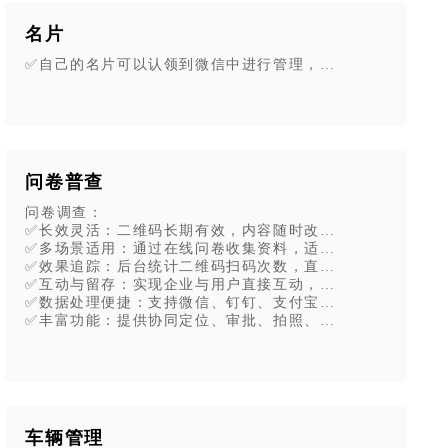
名片
✅自己的名片可以认领到微信中进行管理，支持修改名片内容
风险，随时查看企业里的安全隐患详情和处理进度。
，记录安全管理工作的开展情况，确保体系有效执行。
基础资料和学习资料，方便随时查阅。
布安全预警信息，及时通知相关人员。
的被动应对安全问题，转变为主动预防
问卷普查
问卷调查：
✅长效灵活：二维码长期有效，内容随时改码不变，手机端随
✅多场景适用：通过在线问卷收集资料，适用于信息普查、考
✅效果追踪：后台统计二维码扫码次数，直观查看投放效果。
✅互动与留存：实现企业与用户直接互动，通过引流、分享等
溯、材料一键出”，提升演练效率与管理规范性。
✅数据处理便捷：支持微信、钉钉、支付宝等多平台收集数据，
。
✅丰富功能：提供协同定位、审批、拍照、签字、视频、在线
题整改与方案优化。
车辆管理