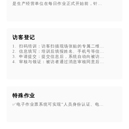
是生产经营单位在每日作业正式开始前，针对当班全体作
或机器解说。可添加配套图文说明，多媒体内容不受实体标牌版面
访客登记
1. 扫码培训：访客扫描现场张贴的专属二维码，先观看安
2. 信息填写：培训后填报姓名、手机号等信息（首次填
3. 申请提交：提交信息后，系统自动向被访者手机推送微
线上公众号+现场二维码”模式，无需额外设备和员工培训，手机微
4. 审核与领证：被访者通过消息审核同意后，访客将收
码标签制作等一站式服务，助力企业高效开展二维码巡检。
，推动企业从被动管理转向主动管理，落实主体责任，显著降低使用
特殊作业
✅电子作业票系统可实现“人员身份认证、电子签名、电子
化管理，具体如下：
一张专属“数字身份证”
视频、产地环境、农业投入品、农事生产过程、质量检测、加工储
息真实、可查