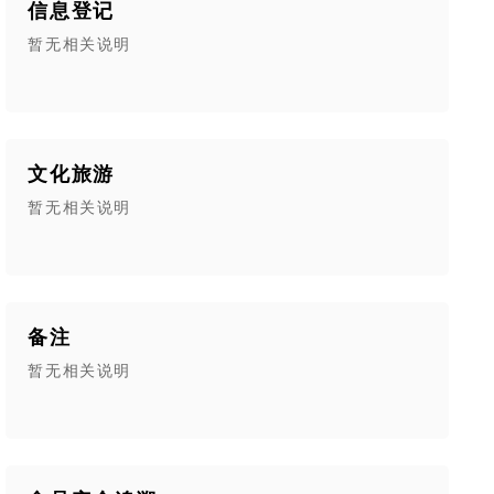
信息登记
暂无相关说明
”。
等固定信息。
录点检、维修、保养、备件更换情况，数据自动同步云端。
用微信就能上手。
文化旅游
档
暂无相关说明
管理工作，让管理简单化、常态化、规范化；
训检查考核，提升企业安全管理水平；
责任风险，保障企业可持续发展；
备注
本，匹配动态更新规则；
在线学习、考试、定时通知，实时提醒引导职业卫生自主管理。
暂无相关说明