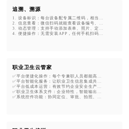
接二次下单
追溯、溯源
1. 设备标识：每台设备配专属二维码，相当于“电子身份证
2. 信息查看：微信扫码就能查看设备编号、参数、说明书
3. 动态管理：支持手动添加表单、照片、定位，实时记
4. 便捷操作：无需安装APP，任何手机扫码即可使用，会
实现扫码完成考勤打卡、信息收集、培训签到等，支持导出记录留
职业卫生云管家
✅平台便捷化操作：每个专兼职人员都能高效开展职业卫生
✅平台智能化服务：让职业卫生信息集成共享，便于学习培
✅平台低成本运营：有效节约企业安全生产管理成本，控制
息传递的及时性、公开性和可获得性。
✅职业卫生体系文件：企业特性，智能输出全套体系文件范
✅系统控件功能：协同定位、审批、拍照、签字、视频、