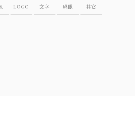
色
LOGO
文字
码眼
其它