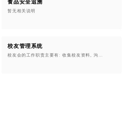
食品安全追溯
线学习、在线测试、自动生成培训记录等功能。劳动者随时随地培
暂无相关说明
校友管理系统
节。
监控。
痛点，从功能设计、技术架构、实施路径等方面进行系统化规划：
校友会的工作职责主要有: 收集校友资料, 沟通校友感情, 
测、风险管控等全场景，实现纸质化→数字化→智能化升级。
决 “设备底数不清、操作不规范、数据滞后” 问题。
，降低环保违规风险。
远程管理。
体系，实现社区服务与互联网深度融合。
警和监控功能。