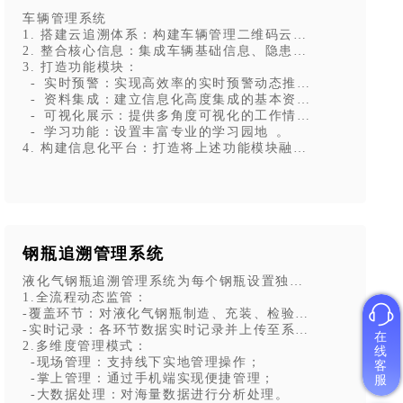
车辆管理系统
1. 搭建云追溯体系：构建车辆管理二维码云追溯体系，实现
管理。
2. 整合核心信息：集成车辆基础信息、隐患排查记录、培
入口。
3. 打造功能模块：
- 实时预警：实现高效率的实时预警动态推送；
；
- 资料集成：建立信息化高度集成的基本资料库；
需求；
- 可视化展示：提供多角度可视化的工作情况呈现；
识盲区。
- 学习功能：设置丰富专业的学习园地 。
与教育培训，助力企业建立可持续的培训制度。
4. 构建信息化平台：打造将上述功能模块融为一体的车辆二
钢瓶追溯管理系统
“静态的消防设备”保持“动态的应急能力”，避免因设备老化、故
液化气钢瓶追溯管理系统为每个钢瓶设置独立唯一的二维码，
1.全流程动态监管：
-覆盖环节：对液化气钢瓶制造、充装、检验、使用等全生命
-实时记录：各环节数据实时记录并上传至系统，确保信息及
在
2.多维度管理模式：
线
-现场管理：支持线下实地管理操作；
客
-掌上管理：通过手机端实现便捷管理；
服
-大数据处理：对海量数据进行分析处理。