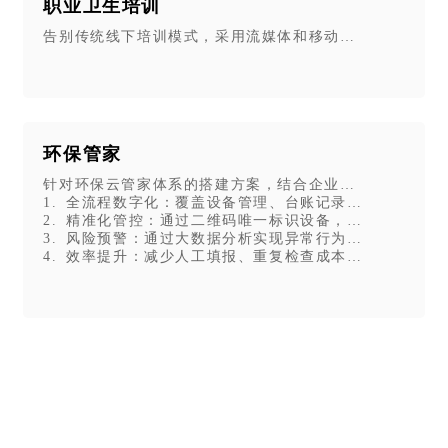
职业卫生培训
告别传统线下培训模式，采用流媒体和移动互联网实现在
环保管家
、图片、音视频等内容，通过云平台连接消费者、品牌商家和流通环
窜货、溯源、营销一体化服务；搭建大数据平台，实现商品促销与全程
针对环保云管家体系的搭建方案，结合企业环保现场管理
，提升品牌信任度、影响力与传播力。
1. 全流程数字化：覆盖设备管理、台账记录、培训、检
2. 精准化管控：通过二维码唯一标识设备，扫码即管，解
3. 风险预警：通过大数据分析实现异常行为 / 数据预警
4. 效率提升：减少人工填报、重复检查成本，支持移动端
网与物联网技术，打造网络化、精细化、场景化的物业管理信息化
可处理隐患上报、设备维护、智慧巡检、来访登记等多种物业工作。
工作人员和业主扫码填写信息，实现线下提交与线上跟进同步。
统，形成风险识别、任务派发、隐患整改全流程数字化管理，具备预