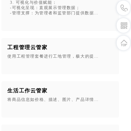
3. 可视化与价值赋能：
业人员开展的安全生产专项教育活动。
-可视化呈现：直观展示管理数据；
-管理支撑：为管理者和监管部门提供数据支撑。
限制，游客了解更加深入。
工程管理云管家
全培训视频完成入门培训。
写后自动留存，后续无需重复填），可选填被访人手机号。
使用工程管理套餐进行工地管理，极大的提升了施工安全管理
信审批通知。
信即可完成全部点检工作，使用便捷、部署轻松、成本低廉。
到确认通知，点击即可生成专属电子通行证。
门槛和管理成本。
生活工作云管家
将商品信息如价格、描述、图片、产品详情等内容制作成二维
作业票模板以及数据存证“等功能，打造安全、透明、便捷、可信
运等