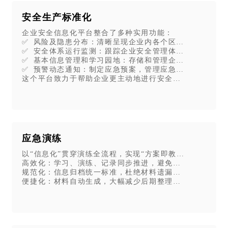
安全生产标准化
企业安全信息化平台整合了多种实用功能：
✅ 风险及隐患分布：清晰呈现企业内各个区域存在的安全
✅ 安全体系运行监测：跟踪企业安全管理体系的运作状况
✅ 基本信息管理和学习园地：存储和管理企业安全相关的
✅ 预警动态通知：制定应急预案，管理应急资源，实时发
这个平台致力于帮助企业更主动地进行安全管理，从过去
有声图书、分享课件资料、记录学习情况等
应急演练
以“信息化”贯穿演练全流程，实现“方案即教材、过程可追
高效化：学习、演练、记录同步推进，避免重复工作
规范化：信息归档统一标准，杜绝材料遗漏或不规范。
便捷化：材料自动生成，大幅减少后期整理时间，聚焦问
品展示更美观。